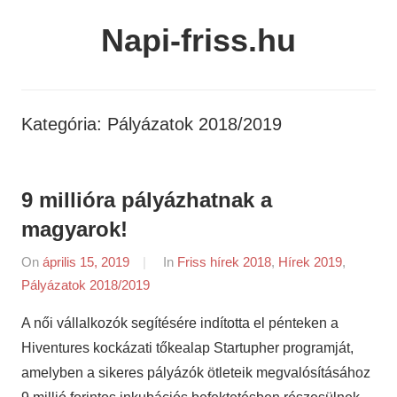
Skip
Napi-friss.hu
to
content
Kategória:
Pályázatok 2018/2019
9 millióra pályázhatnak a
magyarok!
On
április 15, 2019
By
In
Friss hírek 2018
,
Hírek 2019
,
Pályázatok 2018/2019
napifriss.hu
A női vállalkozók segítésére indította el pénteken a
Hiventures kockázati tőkealap Startupher programját,
amelyben a sikeres pályázók ötleteik megvalósításához