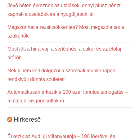
Jövő héten érkeznek az utalások, ennyi plusz pénzt
kapnak a családok és a nyugdíjasok is!
Megszűnhet a rezsicsökkentés? Most megszólaltak a
szakértők
Most jött a hír a vaj, a sertéshús, a cukor és az étolaj
áráról!
Nekik nem kell dolgozni a szombati munkanapon –
rendkívüli döntés született
Automatikusan érkezik a 100 ezer forintos támogatás –
mutatjuk, kik jogosultak rá
Hírkereső
Érkezik az Audi új villanyautója – 190 lóerővel és