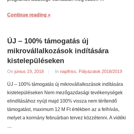
Continue reading
ÚJ – 100% támogatás új
mikrovállalkozások indítására
kistelepüléseken
On
június 19, 2018
By
In
napifriss
,
Pályázatok 2018/2019
napifriss.hu
ÚJ – 100% támogatás új mikrovállalkozások indítására
kistelepüléseken Nem mezőgazdasági tevékenységek
elindításához nyújt majd 100% vissza nem térítendő
támogatást, maximum 12 M Ft értékben az a felhívás,
melyet a kormány februárban tervez közzétenni. A vidéki
…