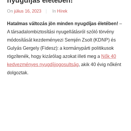
nyugdíjas életében!
On
július 16, 2023
By
In
Hírek
napifriss.hu
Hatalmas változás jön minden nyugdíjas életében!
–
A társadalombiztosítási nyugellátásról szóló törvény
módosítását kezdeményezi Semjén Zsolt (KDNP) és
Gulyás Gergely (Fidesz): a kormánypárti politikusok
rögzítenék, hogy kizárólag azokat illeti meg a
Nők 40
kedvezményes nyugdíjjogosultság
, akik 40 évig nőként
dolgoztak.