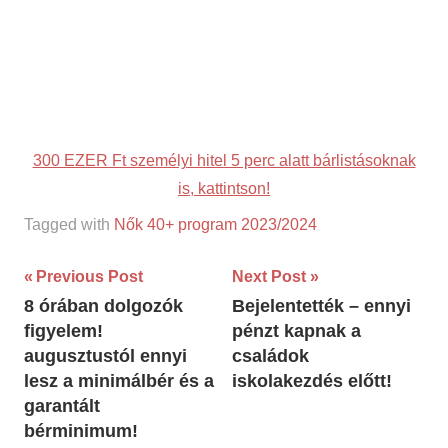
300 EZER Ft személyi hitel 5 perc alatt bárlistásoknak
is, kattintson!
Tagged with
Nők 40+ program 2023/2024
Bejegyzés
Previous Post
Next Post
8 órában dolgozók
Bejelentették – ennyi
navigáció
figyelem!
pénzt kapnak a
augusztustól ennyi
családok
lesz a minimálbér és a
iskolakezdés előtt!
garantált
bérminimum!