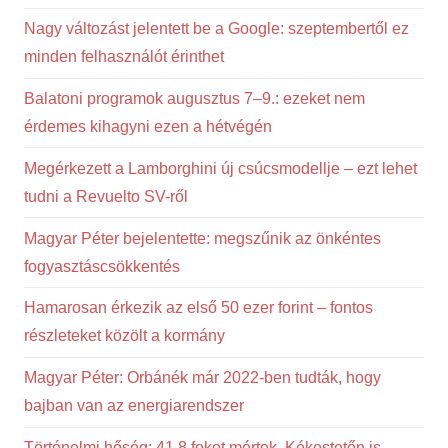
Nagy változást jelentett be a Google: szeptembertől ez
minden felhasználót érinthet
Balatoni programok augusztus 7–9.: ezeket nem
érdemes kihagyni ezen a hétvégén
Megérkezett a Lamborghini új csúcsmodellje – ezt lehet
tudni a Revuelto SV-ről
Magyar Péter bejelentette: megszűnik az önkéntes
fogyasztáscsökkentés
Hamarosan érkezik az első 50 ezer forint – fontos
részleteket közölt a kormány
Magyar Péter: Orbánék már 2022-ben tudták, hogy
bajban van az energiarendszer
Történelmi hőség: 41,8 fokot mértek, Kékestetőn is