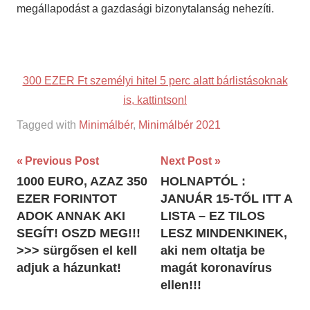
megállapodást a gazdasági bizonytalanság nehezíti.
300 EZER Ft személyi hitel 5 perc alatt bárlistásoknak
is, kattintson!
Tagged with
Minimálbér
,
Minimálbér 2021
Bejegyzés
Previous Post
Next Post
1000 EURO, AZAZ 350
HOLNAPTÓL :
navigáció
EZER FORINTOT
JANUÁR 15-TŐL ITT A
ADOK ANNAK AKI
LISTA – EZ TILOS
SEGÍT! OSZD MEG!!!
LESZ MINDENKINEK,
>>> sürgősen el kell
aki nem oltatja be
adjuk a házunkat!
magát koronavírus
ellen!!!