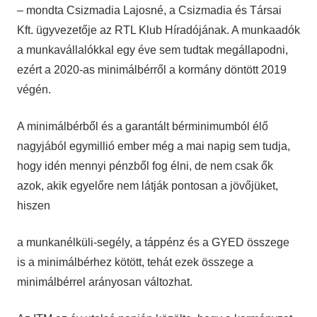
– mondta Csizmadia Lajosné, a Csizmadia és Társai
Kft. ügyvezetője az RTL Klub Híradójának. A munkaadók
a munkavállalókkal egy éve sem tudtak megállapodni,
ezért a 2020-as minimálbérről a kormány döntött 2019
végén.
A minimálbérből és a garantált bérminimumból élő
nagyjából egymillió ember még a mai napig sem tudja,
hogy idén mennyi pénzből fog élni, de nem csak ők
azok, akik egyelőre nem látják pontosan a jövőjüket,
hiszen
a munkanélküli-segély, a táppénz és a GYED összege
is a minimálbérhez kötött, tehát ezek összege a
minimálbérrel arányosan változhat.