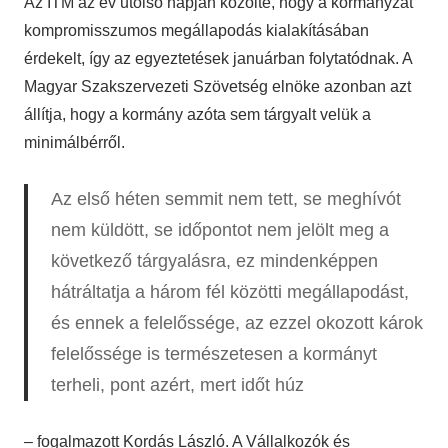
Az ITM az év utolsó napján közölte, hogy a kormányzat
kompromisszumos megállapodás kialakításában
érdekelt, így az egyeztetések januárban folytatódnak. A
Magyar Szakszervezeti Szövetség elnöke azonban azt
állítja, hogy a kormány azóta sem tárgyalt velük a
minimálbérről.
Az első héten semmit nem tett, se meghívót
nem küldött, se időpontot nem jelölt meg a
következő tárgyalásra, ez mindenképpen
hátráltatja a három fél közötti megállapodást,
és ennek a felelőssége, az ezzel okozott károk
felelőssége is természetesen a kormányt
terheli, pont azért, mert időt húz
– fogalmazott Kordás László. A Vállalkozók és