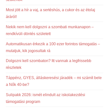
Most jött a hír a vaj, a sertéshús, a cukor és az étolaj
áráról!
Nekik nem kell dolgozni a szombati munkanapon –
rendkívüli döntés született
Automatikusan érkezik a 100 ezer forintos támogatás –
mutatjuk, kik jogosultak rá
Dolgozni kell szombaton? Itt vannak a legfrissebb
részletek
Táppénz, GYES, álláskeresési járadék – mi számít bele
a Nők 40-be?
Sulipakk 2026: ismét elindult az iskolakezdési
támogatási program