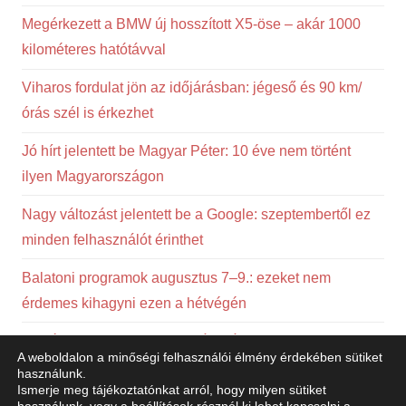
Megérkezett a BMW új hosszított X5-öse – akár 1000
kilométeres hatótávval
Viharos fordulat jön az időjárásban: jégeső és 90 km/
órás szél is érkezhet
Jó hírt jelentett be Magyar Péter: 10 éve nem történt
ilyen Magyarországon
Nagy változást jelentett be a Google: szeptembertől ez
minden felhasználót érinthet
Balatoni programok augusztus 7–9.: ezeket nem
érdemes kihagyni ezen a hétvégén
Megérkezett a Lamborghini új csúcsmodellje – ezt lehet
A weboldalon a minőségi felhasználói élmény érdekében sütiket
tudni a Revuelto SV-ről
használunk.
Ismerje meg tájékoztatónkat arról, hogy milyen sütiket