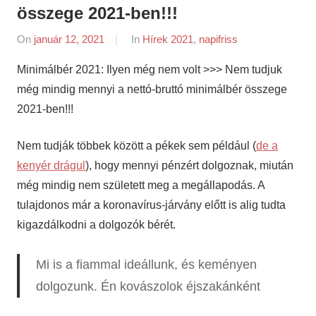
összege 2021-ben!!!
On
január 12, 2021
By
In
Hírek 2021
,
napifriss
napifriss.hu
Minimálbér 2021: Ilyen még nem volt >>> Nem tudjuk
még mindig mennyi a nettó-bruttó minimálbér összege
2021-ben!!!
Nem tudják többek között a pékek sem például (
de a
kenyér drágul
), hogy mennyi pénzért dolgoznak, miután
még mindig nem született meg a megállapodás. A
tulajdonos már a koronavírus-járvány előtt is alig tudta
kigazdálkodni a dolgozók bérét.
Mi is a fiammal ideállunk, és keményen
dolgozunk. Én kovászolok éjszakánként