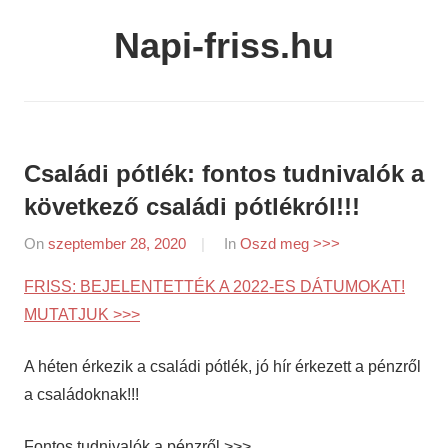
Skip
Napi-friss.hu
to
content
Családi pótlék: fontos tudnivalók a
következő családi pótlékról!!!
On
szeptember 28, 2020
By
In
Oszd meg >>>
napifriss.hu
FRISS: BEJELENTETTÉK A 2022-ES DÁTUMOKAT!
MUTATJUK >>>
A héten érkezik a családi pótlék, jó hír érkezett a pénzről
a családoknak!!!
Fontos tudnivalók a pénzről >>>