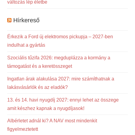
változás lép életbe
Hírkereső
Érkezik a Ford új elektromos pickupja – 2027-ben
indulhat a gyártás
Szociális tűzifa 2026: megduplázza a kormány a
támogatást és a keretösszeget
Ingatlan árak alakulása 2027: mire számíthatnak a
lakásvásárlók és az eladók?
13. és 14. havi nyugdíj 2027: ennyi lehet az összege
amit készhez kapnak a nyugdíjasok!
Albérletet adnál ki? A NAV most mindenkit
figyelmeztetett