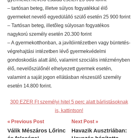
– tartósan beteg, illetve súlyos fogyatékkal élő
gyermeket nevelő egyedülálló szülő esetén 25 900 forint
– Tartósan beteg, illetőleg súlyosan fogyatékos
nagykorú személy esetén 20.300 forint
– A gyermekotthonban, a javítóintézetben vagy büntetés-
végrehajtási intézetben lévő gyermekvédelmi
gondoskodás alatt álló, valamint szociális intézményben
élő, nevelőszülőnél elhelyezett gyermek esetén,
valamint a saját jogon ellátásban részesülő személy
esetén 14.800 forint.
300 EZER Ft személyi hitel 5 perc alatt bárlistásoknak
is, kattintson!
Bejegyzés
Previous Post
Next Post
Válik Mészáros Lőrinc
Havazik Ausztriában:
navigáció