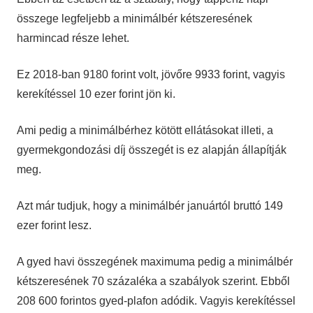
összege legfeljebb a minimálbér kétszeresének
harmincad része lehet.
Ez 2018-ban 9180 forint volt, jövőre 9933 forint, vagyis
kerekítéssel 10 ezer forint jön ki.
Ami pedig a minimálbérhez kötött ellátásokat illeti, a
gyermekgondozási díj összegét is ez alapján állapítják
meg.
Azt már tudjuk, hogy a minimálbér januártól bruttó 149
ezer forint lesz.
A gyed havi összegének maximuma pedig a minimálbér
kétszeresének 70 százaléka a szabályok szerint. Ebből
208 600 forintos gyed-plafon adódik. Vagyis kerekítéssel