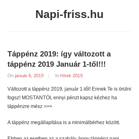
Skip
Napi-friss.hu
to
content
Táppénz 2019: így változott a
táppénz 2019 Január 1-től!!!
On
január 6, 2019
By
In
Hírek 2019
napifriss.hu
Változott a táppénz 2019. január 1-től! Ennek Te is örülni
fogsz! MOSTANTÓL ennyi pénzt kapsz kézhez ha
táppénzre mész >>>
A táppénz megállapítása is a minimálbérhez között.
Ebben az esetben az a szabály, hogy táppénz napi