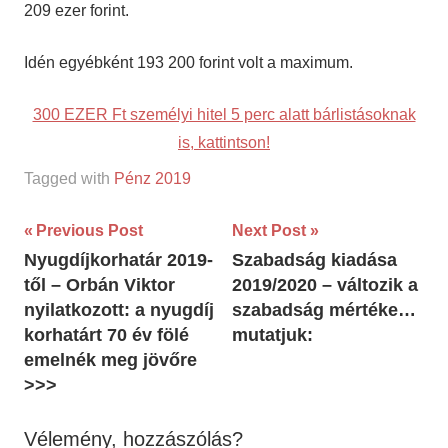
209 ezer forint.
Idén egyébként 193 200 forint volt a maximum.
300 EZER Ft személyi hitel 5 perc alatt bárlistásoknak
is, kattintson!
Tagged with
Pénz 2019
Bejegyzés
Previous Post
Next Post
Nyugdíjkorhatár 2019-
Szabadság kiadása
navigáció
től – Orbán Viktor
2019/2020 – változik a
nyilatkozott: a nyugdíj
szabadság mértéke…
korhatárt 70 év fölé
mutatjuk:
emelnék meg jövőre
>>>
Vélemény, hozzászólás?