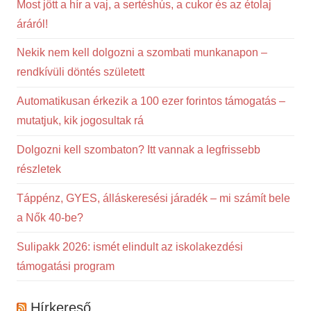
Most jött a hír a vaj, a sertéshús, a cukor és az étolaj
áráról!
Nekik nem kell dolgozni a szombati munkanapon –
rendkívüli döntés született
Automatikusan érkezik a 100 ezer forintos támogatás –
mutatjuk, kik jogosultak rá
Dolgozni kell szombaton? Itt vannak a legfrissebb
részletek
Táppénz, GYES, álláskeresési járadék – mi számít bele
a Nők 40-be?
Sulipakk 2026: ismét elindult az iskolakezdési
támogatási program
Hírkereső