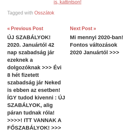
is, kattintson!
Tagged with
Osszátok
Bejegyzés
Previous Post
Next Post
ÚJ SZABÁLYOK!
Mi mennyi 2020-ban!
navigáció
2020. Januártól 42
Fontos változások
nap szabadság jár
2020 Januártól >>>
ezeknek a
dolgozóknak >>> Évi
8 hét fizetett
szabadság jár Neked
is ebben az esetben!
ÍGY tudod kivenni : ÚJ
SZABÁLYOK, alig
páran tudnak róla!
>>>>! ITT VANNAK A
FŐSZABÁLYOK! >>>