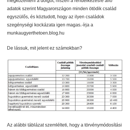
megközelíteni a dolgot, hiszen a rendelkezésre álló
adatok szerint Magyarországon minden ötödik család
egyszülős, és köztudott, hogy az ilyen családok
szegénységi kockázata igen magas.-írja a
munkaugyerthetoen.blog.hu
De lássuk, mit jelent ez számokban?
Az alábbi táblázat szemlélteti, hogy a törvénymódosítási