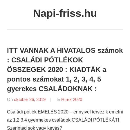
Skip
Napi-friss.hu
to
content
ITT VANNAK A HIVATALOS számok
: CSALÁDI PÓTLÉKOK
ÖSSZEGEK 2020 : KIADTÁK a
pontos számokat 1, 2, 3, 4, 5
gyerekes CSALÁDOKNAK :
On
október 26, 2019
By
In
Hírek 2020
napifriss.hu
Családi pótlék EMELÉS 2020 – ennyivel tervezik emelni
az 1,2,3,4 gyermekes családok CSALÁDI PÓTLÉKÁT!
Szerinted sok vagy kevés?