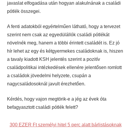
javaslat elfogadása után hogyan alakulnának a családi
pótlék összegei.
A fenti adatokból egyértelműen látható, hogy a tervezet
szerint nem csak az egyedülállók családi pótlékát
növelnék meg, hanem a többi érintett családét is. Ez jó
hír lehet az egy és kétgyermekes családoknak is, hiszen
a tavaly kiadott KSH jelentés szerint a pozitív
családpolitikai intézkedések ellenére jelentősen romlott
a családok jövedelmi helyzete, csupán a
nagycsaládosoknál javult érezhetően.
Kérdés, hogy vajon megtörik-e a jég az évek óta
befagyasztott családi pótlék felett?
300 EZER Ft személyi hitel 5 perc alatt bárlistásoknak