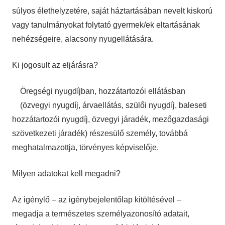
súlyos élethelyzetére, saját háztartásában nevelt kiskorú
vagy tanulmányokat folytató gyermek/ek eltartásának
nehézségeire, alacsony nyugellátására.
Ki jogosult az eljárásra?
Öregségi nyugdíjban, hozzátartozói ellátásban
(özvegyi nyugdíj, árvaellátás, szülői nyugdíj, baleseti
hozzátartozói nyugdíj, özvegyi járadék, mezőgazdasági
szövetkezeti járadék) részesülő személy, továbbá
meghatalmazottja, törvényes képviselője.
Milyen adatokat kell megadni?
Az igénylő – az igénybejelentőlap kitöltésével –
megadja a természetes személyazonosító adatait,