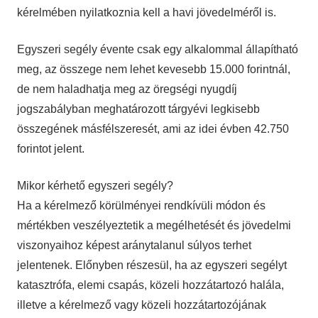
kérelmében nyilatkoznia kell a havi jövedelméről is.
Egyszeri segély évente csak egy alkalommal állapítható
meg, az összege nem lehet kevesebb 15.000 forintnál,
de nem haladhatja meg az öregségi nyugdíj
jogszabályban meghatározott tárgyévi legkisebb
összegének másfélszeresét, ami az idei évben 42.750
forintot jelent.
Mikor kérhető egyszeri segély?
Ha a kérelmező körülményei rendkívüli módon és
mértékben veszélyeztetik a megélhetését és jövedelmi
viszonyaihoz képest aránytalanul súlyos terhet
jelentenek. Előnyben részesül, ha az egyszeri segélyt
katasztrófa, elemi csapás, közeli hozzátartozó halála,
illetve a kérelmező vagy közeli hozzátartozójának