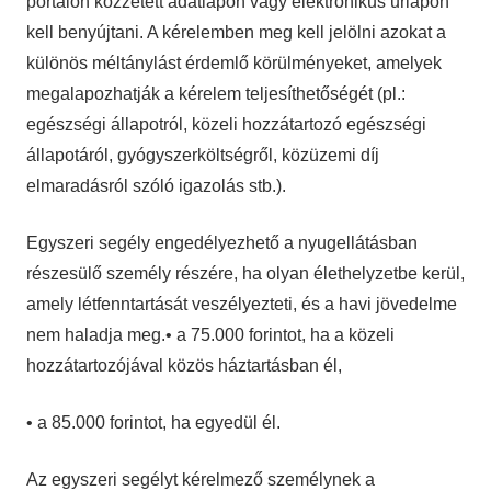
portálon közzétett adatlapon vagy elektronikus űrlapon
kell benyújtani. A kérelemben meg kell jelölni azokat a
különös méltánylást érdemlő körülményeket, amelyek
megalapozhatják a kérelem teljesíthetőségét (pl.:
egészségi állapotról, közeli hozzátartozó egészségi
állapotáról, gyógyszerköltségről, közüzemi díj
elmaradásról szóló igazolás stb.).
Egyszeri segély engedélyezhető a nyugellátásban
részesülő személy részére, ha olyan élethelyzetbe kerül,
amely létfenntartását veszélyezteti, és a havi jövedelme
nem haladja meg.• a 75.000 forintot, ha a közeli
hozzátartozójával közös háztartásban él,
• a 85.000 forintot, ha egyedül él.
Az egyszeri segélyt kérelmező személynek a