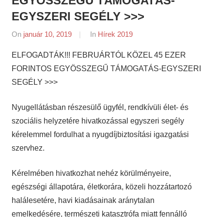
EGYÖSSZEGŰ TÁMOGATÁS-
EGYSZERI SEGÉLY >>>
On
január 10, 2019
By
In
Hírek 2019
napifriss.hu
ELFOGADTÁK!!! FEBRUÁRTÓL KÖZEL 45 EZER
FORINTOS EGYÖSSZEGŰ TÁMOGATÁS-EGYSZERI
SEGÉLY >>>
Nyugellátásban részesülő ügyfél, rendkívüli élet- és
szociális helyzetére hivatkozással egyszeri segély
kérelemmel fordulhat a nyugdíjbiztosítási igazgatási
szervhez.
Kérelmében hivatkozhat nehéz körülményeire,
egészségi állapotára, életkorára, közeli hozzátartozó
halálesetére, havi kiadásainak aránytalan
emelkedésére, természeti katasztrófa miatt fennálló