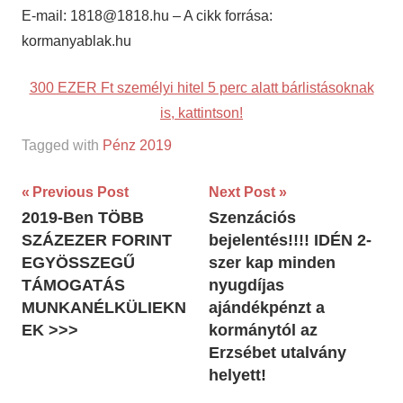
E-mail: 1818@1818.hu – A cikk forrása:
kormanyablak.hu
300 EZER Ft személyi hitel 5 perc alatt bárlistásoknak
is, kattintson!
Tagged with
Pénz 2019
Bejegyzés
Previous Post
Next Post
2019-Ben TÖBB
Szenzációs
navigáció
SZÁZEZER FORINT
bejelentés!!!! IDÉN 2-
EGYÖSSZEGŰ
szer kap minden
TÁMOGATÁS
nyugdíjas
MUNKANÉLKÜLIEKN
ajándékpénzt a
EK >>>
kormánytól az
Erzsébet utalvány
helyett!