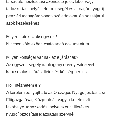
társadalombiztosítási azonosító jelét, lakó- vagy
tartózkodási helyét, elérhetőségét és a magánnyugdíj-
pénztári tagságára vonatkozó adatokat, és hozzájárul
azok kezeléséhez.
Milyen iratok szükségesek?
Nincsen kötelezően csatolandó dokumentum.
Milyen költségei vannak az eljárásnak?
Az egyszeri segély iránti igény érvényesítésével
kapcsolatos eljárás illeték és költségmentes.
Hol intézhetem el?
A kérelem benyújtható az Országos Nyugdíjbiztosítási
Főigazgatóság Központnál, vagy a kérelmező
lakóhelye, tartózkodási helye szerint illetékes
nyugdíjbiztosítási igazgatási szervnél.