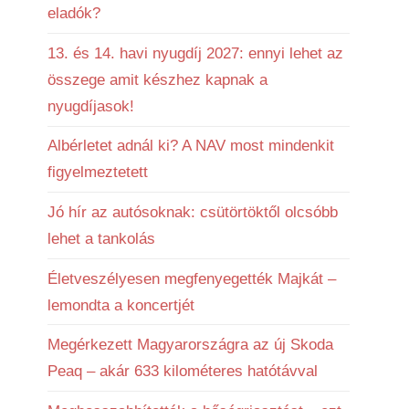
eladók?
13. és 14. havi nyugdíj 2027: ennyi lehet az
összege amit készhez kapnak a
nyugdíjasok!
Albérletet adnál ki? A NAV most mindenkit
figyelmeztetett
Jó hír az autósoknak: csütörtöktől olcsóbb
lehet a tankolás
Életveszélyesen megfenyegették Majkát –
lemondta a koncertjét
Megérkezett Magyarországra az új Skoda
Peaq – akár 633 kilométeres hatótávval