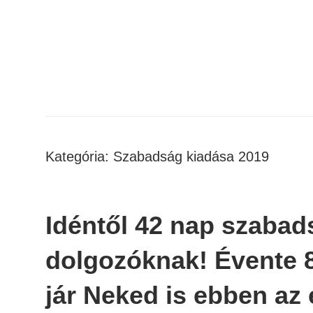
Skip
to
content
Kategória:
Szabadság kiadása 2019
Idéntől 42 nap szabad
dolgozóknak! Évente 8
jár Neked is ebben a