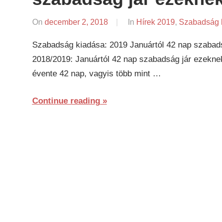
On
december 2, 2018
By
In
Hírek 2019
,
Szabadság 
napifriss.hu
Szabadság kiadása: 2019 Januártól 42 nap szabad
2018/2019: Januártól 42 nap szabadság jár ezeknek
évente 42 nap, vagyis több mint …
Continue reading