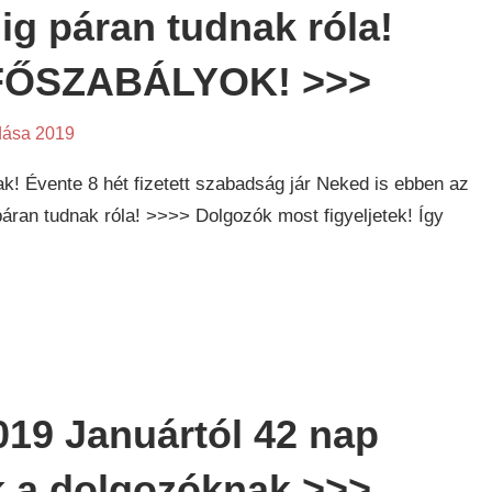
g páran tudnak róla!
 FŐSZABÁLYOK! >>>
dása 2019
k! Évente 8 hét fizetett szabadság jár Neked is ebben az
an tudnak róla! >>>> Dolgozók most figyeljetek! Így
19 Januártól 42 nap
k a dolgozóknak >>>