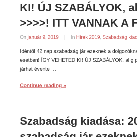
KI! ÚJ SZABÁLYOK, ali
>>>>! ITT VANNAK A
On
január 9, 2019
By
In
Hírek 2019
,
Szabadság kia
napifriss.hu
Idéntől 42 nap szabadság jár ezeknek a dolgozókna
esetben! ÍGY VEHETED KI! ÚJ SZABÁLYOK, alig pár
járhat évente …
Continue reading
Szabadság kiadása: 20
szabadság jár ezekne