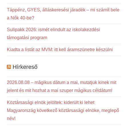
Táppénz, GYES, álláskeresési járadék – mi számít bele
a Nők 40-be?
Sulipakk 2026: ismét elindult az iskolakezdési
támogatási program
Kiadta a listát az MVM: itt kell áramszünetre készülni
Hírkereső
2026.08.08 – mágikus dátum a mai, mutatjuk kinek mit
jelent és mit hozhat a mai szuper mágikus céldátum!
Köztársasági elnök jelöltek: kiderült ki lehet
Magyarország következő köztársasági elnöke, meglepő
név!