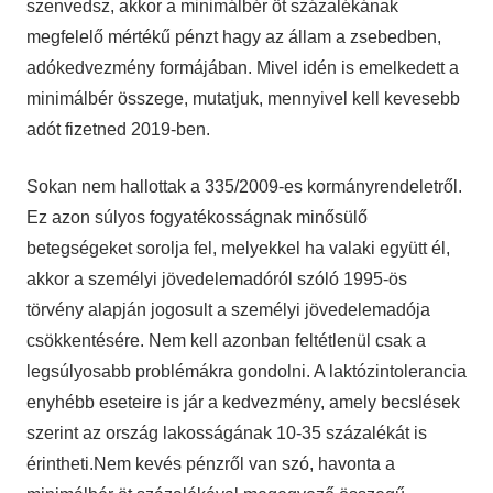
szenvedsz, akkor a minimálbér öt százalékának
megfelelő mértékű pénzt hagy az állam a zsebedben,
adókedvezmény formájában. Mivel idén is emelkedett a
minimálbér összege, mutatjuk, mennyivel kell kevesebb
adót fizetned 2019-ben.
Sokan nem hallottak a 335/2009-es kormányrendeletről.
Ez azon súlyos fogyatékosságnak minősülő
betegségeket sorolja fel, melyekkel ha valaki együtt él,
akkor a személyi jövedelemadóról szóló 1995-ös
törvény alapján jogosult a személyi jövedelemadója
csökkentésére. Nem kell azonban feltétlenül csak a
legsúlyosabb problémákra gondolni. A laktózintolerancia
enyhébb eseteire is jár a kedvezmény, amely becslések
szerint az ország lakosságának 10-35 százalékát is
érintheti.Nem kevés pénzről van szó, havonta a