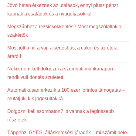
Jövő héten érkeznek az utalások, ennyi plusz pénzt
kapnak a családok és a nyugdíjasok is!
Megszűnhet a rezsicsökkentés? Most megszólaltak a
szakértők
Most jött a hír a vaj, a sertéshús, a cukor és az étolaj
áráról!
Nekik nem kell dolgozni a szombati munkanapon –
rendkívüli döntés született
Automatikusan érkezik a 100 ezer forintos támogatás –
mutatjuk, kik jogosultak rá
Dolgozni kell szombaton? Itt vannak a legfrissebb
részletek
Táppénz, GYES, álláskeresési járadék – mi számít bele