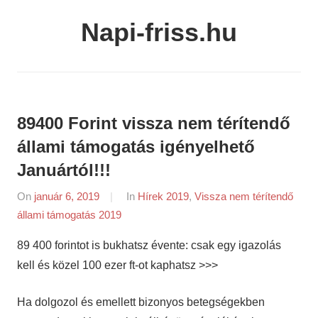
Skip
Napi-friss.hu
to
content
89400 Forint vissza nem térítendő
állami támogatás igényelhető
Januártól!!!
On
január 6, 2019
By
In
Hírek 2019
,
Vissza nem térítendő
állami támogatás 2019
napifriss.hu
89 400 forintot is bukhatsz évente: csak egy igazolás
kell és közel 100 ezer ft-ot kaphatsz >>>
Ha dolgozol és emellett bizonyos betegségekben