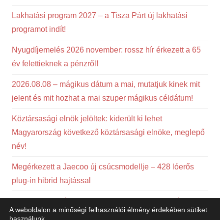
Lakhatási program 2027 – a Tisza Párt új lakhatási
programot indít!
Nyugdíjemelés 2026 november: rossz hír érkezett a 65
év felettieknek a pénzről!
2026.08.08 – mágikus dátum a mai, mutatjuk kinek mit
jelent és mit hozhat a mai szuper mágikus céldátum!
Köztársasági elnök jelöltek: kiderült ki lehet
Magyarország következő köztársasági elnöke, meglepő
név!
Megérkezett a Jaecoo új csúcsmodellje – 428 lóerős
plug-in hibrid hajtással
CSED, GYED és GYES mellett erre a kedvezményre is
A weboldalon a minőségi felhasználói élmény érdekében sütiket
jogosult lehetsz
használunk.