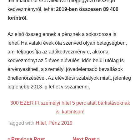
minimálbér öt százalékával megegyező összegű
kedvezményről, tehát
2019-ben összesen 89 400
forintról.
Az első összeg ennek a pénznek a sokszorosa is
lehet. Ha valaki évek óta szenved olyan betegségben,
ami feljogosítja az adókedvezményre, akkor a
kedvezményt az 5 éves elévülési időn belül utólag is
érvényesítheti, a személyi jövedelemadó bevallások
önellenőrzésével. Az elévülési szabályok miatt, jelenleg
legfeljebb 2013-ig lehet visszamenni.
300 EZER Ft személyi hitel 5 perc alatt bárlistásoknak
is, kattintson!
Tagged with
Hitel
,
Pénz 2019
Previous Post
Next Post