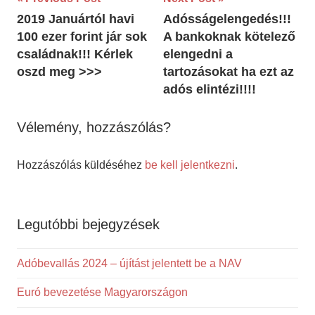
Bejegyzés
2019 Januártól havi
Adósságelengedés!!!
navigáció
100 ezer forint jár sok
A bankoknak kötelező
családnak!!! Kérlek
elengedni a
oszd meg >>>
tartozásokat ha ezt az
adós elintézi!!!!
Vélemény, hozzászólás?
Hozzászólás küldéséhez
be kell jelentkezni
.
Legutóbbi bejegyzések
Adóbevallás 2024 – újítást jelentett be a NAV
Euró bevezetése Magyarországon