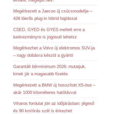
elnöke, meglepő név!
Megérkezett a Jaecoo új csúcsmodellje –
428 lóerős plug-in hibrid hajtással
CSED, GYED és GYES mellett erre a
kedvezményre is jogosult lehetsz
Megérkezhet a Volvo új elektromos SUV-ja
– nagy dobásra készül a gyártó
Garantált bérminimum 2026: mutatjuk,
kinek jár a magasabb fizetés
Megérkezett a BMW új hosszított X5-öse –
akár 1000 kilométeres hatótávval
Viharos fordulat jön az időjárásban: jégeső
és 90 km/órás szél is érkezhet