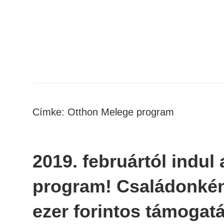
Skip
to
content
Címke:
Otthon Melege program
2019. februártól indul
program! Családonkén
ezer forintos támogatá