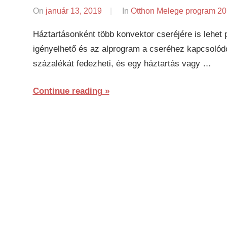
On
január 13, 2019
By
In
Otthon Melege program 2
napifriss.hu
Háztartásonként több konvektor cseréjére is lehet p
igényelhető és az alprogram a cseréhez kapcsolódó
százalékát fedezheti, és egy háztartás vagy …
Continue reading