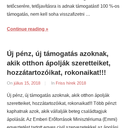
tetőcserére, tetőjavításra is adnak támogatást! 100 %-os
támogatás, nem kell soha visszafizetni …
Continue reading
Új pénz, új támogatás azoknak,
akik otthon ápolják szeretteiket,
hozzátartozóikat, rokonaikat!!!
On
július 15, 2018
By
In
Friss hírek 2018
napifriss.hu
Új pénz, új támogatás azoknak, akik otthon ápolják
szeretteiket, hozzátartozóikat, rokonaikat!!! Több pénzt
kaphatnak azok, akik vállalják beteg családtagjuk
ápolását. Az Emberi Erőforrások Minisztériuma (Emmi)
egyeztetést tartott egyes civil szervezetekkel az ápolási