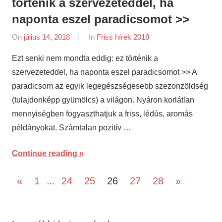
történik a szervezeteddel, ha
naponta eszel paradicsomot >>
On
július 14, 2018
By
In
Friss hírek 2018
napifriss.hu
Ezt senki nem mondta eddig: ez történik a
szervezeteddel, ha naponta eszel paradicsomot >> A
paradicsom az egyik legegészségesebb szezonzöldség
(tulajdonképp gyümölcs) a világon. Nyáron korlátlan
mennyiségben fogyaszthatjuk a friss, lédús, aromás
példányokat. Számtalan pozitív …
Continue reading
Bejegyzések
Previous
Next
«
1
24
25
26
27
28
»
…
Posts
Posts
lapozása