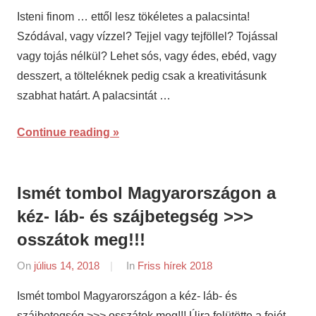
napifriss.hu
Isteni finom … ettől lesz tökéletes a palacsinta!
Szódával, vagy vízzel? Tejjel vagy tejföllel? Tojással
vagy tojás nélkül? Lehet sós, vagy édes, ebéd, vagy
desszert, a tölteléknek pedig csak a kreativitásunk
szabhat határt. A palacsintát …
Continue reading
Ismét tombol Magyarországon a
kéz- láb- és szájbetegség >>>
osszátok meg!!!
On
július 14, 2018
By
In
Friss hírek 2018
napifriss.hu
Ismét tombol Magyarországon a kéz- láb- és
szájbetegség >>> osszátok meg!!! Újra felütötte a fejét