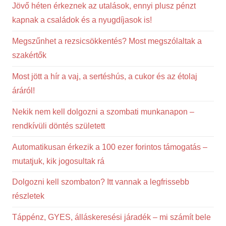
Jövő héten érkeznek az utalások, ennyi plusz pénzt
kapnak a családok és a nyugdíjasok is!
Megszűnhet a rezsicsökkentés? Most megszólaltak a
szakértők
Most jött a hír a vaj, a sertéshús, a cukor és az étolaj
áráról!
Nekik nem kell dolgozni a szombati munkanapon –
rendkívüli döntés született
Automatikusan érkezik a 100 ezer forintos támogatás –
mutatjuk, kik jogosultak rá
Dolgozni kell szombaton? Itt vannak a legfrissebb
részletek
Táppénz, GYES, álláskeresési járadék – mi számít bele