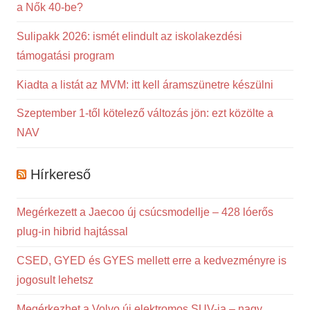
a Nők 40-be?
Sulipakk 2026: ismét elindult az iskolakezdési
támogatási program
Kiadta a listát az MVM: itt kell áramszünetre készülni
Szeptember 1-től kötelező változás jön: ezt közölte a
NAV
Hírkereső
Megérkezett a Jaecoo új csúcsmodellje – 428 lóerős
plug-in hibrid hajtással
CSED, GYED és GYES mellett erre a kedvezményre is
jogosult lehetsz
Megérkezhet a Volvo új elektromos SUV-ja – nagy