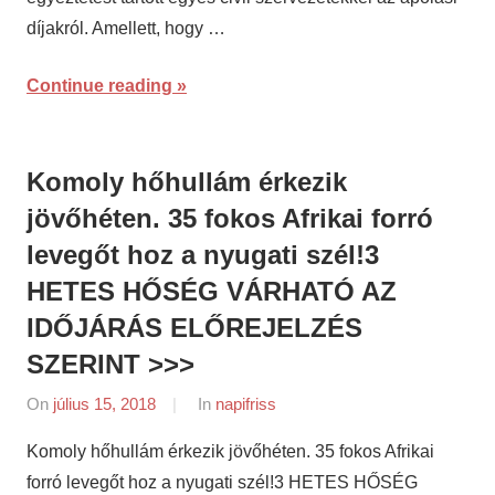
díjakról. Amellett, hogy …
Continue reading
Komoly hőhullám érkezik
jövőhéten. 35 fokos Afrikai forró
levegőt hoz a nyugati szél!3
HETES HŐSÉG VÁRHATÓ AZ
IDŐJÁRÁS ELŐREJELZÉS
SZERINT >>>
On
július 15, 2018
By
In
napifriss
napifriss.hu
Komoly hőhullám érkezik jövőhéten. 35 fokos Afrikai
forró levegőt hoz a nyugati szél!3 HETES HŐSÉG