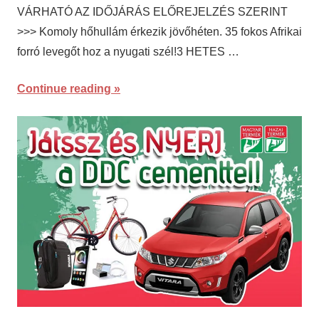
VÁRHATÓ AZ IDŐJÁRÁS ELŐREJELZÉS SZERINT
>>> Komoly hőhullám érkezik jövőhéten. 35 fokos Afrikai
forró levegőt hoz a nyugati szél!3 HETES …
Continue reading