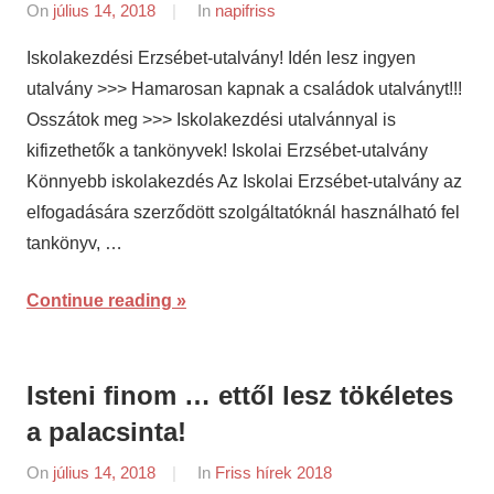
On
július 14, 2018
By
In
napifriss
napifriss.hu
Iskolakezdési Erzsébet-utalvány! Idén lesz ingyen
utalvány >>> Hamarosan kapnak a családok utalványt!!!
Osszátok meg >>> Iskolakezdési utalvánnyal is
kifizethetők a tankönyvek! Iskolai Erzsébet-utalvány
Könnyebb iskolakezdés Az Iskolai Erzsébet-utalvány az
elfogadására szerződött szolgáltatóknál használható fel
tankönyv, …
Continue reading
Isteni finom … ettől lesz tökéletes
a palacsinta!
On
július 14, 2018
By
In
Friss hírek 2018