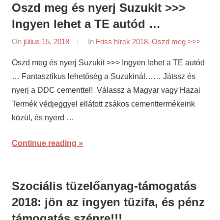
Oszd meg és nyerj Suzukit >>>
Ingyen lehet a TE autód …
On
július 15, 2018
By
In
Friss hírek 2018
,
Oszd meg >>>
napifriss.hu
Oszd meg és nyerj Suzukit >>> Ingyen lehet a TE autód
… Fantasztikus lehetőség a Suzukinál…… Játssz és
nyerj a DDC cementtel! Válassz a Magyar vagy Hazai
Termék védjeggyel ellátott zsákos cementtermékeink
közül, és nyerd …
Continue reading
Szociális tüzelőanyag-támogatás
2018: jön az ingyen tüzifa, és pénz
támogatás szénre!!!