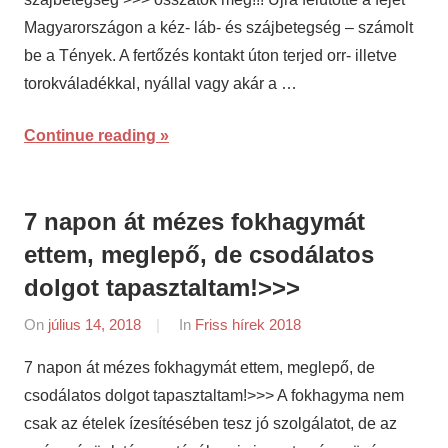
Magyarországon a kéz- láb- és szájbetegség – számolt
be a Tények. A fertőzés kontakt úton terjed orr- illetve
torokváladékkal, nyállal vagy akár a …
Continue reading
7 napon át mézes fokhagymát
ettem, meglepő, de csodálatos
dolgot tapasztaltam!>>>
On
július 14, 2018
By
In
Friss hírek 2018
napifriss.hu
7 napon át mézes fokhagymát ettem, meglepő, de
csodálatos dolgot tapasztaltam!>>> A fokhagyma nem
csak az ételek ízesítésében tesz jó szolgálatot, de az