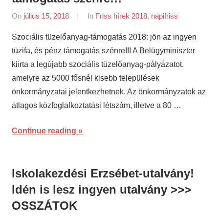
On
július 15, 2018
By
In
Friss hírek 2018
,
napifriss
napifriss.hu
Szociális tüzelőanyag-támogatás 2018: jön az ingyen
tüzifa, és pénz támogatás szénre!!! A Belügyminiszter
kiírta a legújabb szociális tüzelőanyag-pályázatot,
amelyre az 5000 fősnél kisebb települések
önkormányzatai jelentkezhetnek. Az önkormányzatok az
átlagos közfoglalkoztatási létszám, illetve a 80 …
Continue reading
Iskolakezdési Erzsébet-utalvány!
Idén is lesz ingyen utalvány >>>
OSSZÁTOK