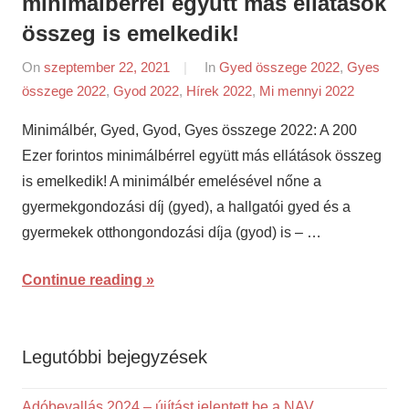
minimálbérrel együtt más ellátások
összeg is emelkedik!
On
szeptember 22, 2021
By
In
Gyed összege 2022
,
Gyes
összege 2022
,
Gyod 2022
,
Hírek 2022
napifriss.hu
,
Mi mennyi 2022
Minimálbér, Gyed, Gyod, Gyes összege 2022: A 200
Ezer forintos minimálbérrel együtt más ellátások összeg
is emelkedik! A minimálbér emelésével nőne a
gyermekgondozási díj (gyed), a hallgatói gyed és a
gyermekek otthongondozási díja (gyod) is – …
Continue reading
Legutóbbi bejegyzések
Adóbevallás 2024 – újítást jelentett be a NAV