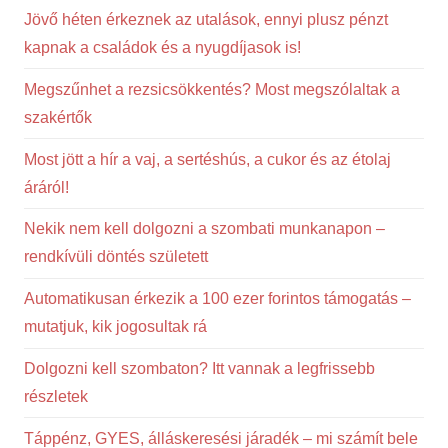
Jövő héten érkeznek az utalások, ennyi plusz pénzt
kapnak a családok és a nyugdíjasok is!
Megszűnhet a rezsicsökkentés? Most megszólaltak a
szakértők
Most jött a hír a vaj, a sertéshús, a cukor és az étolaj
áráról!
Nekik nem kell dolgozni a szombati munkanapon –
rendkívüli döntés született
Automatikusan érkezik a 100 ezer forintos támogatás –
mutatjuk, kik jogosultak rá
Dolgozni kell szombaton? Itt vannak a legfrissebb
részletek
Táppénz, GYES, álláskeresési járadék – mi számít bele