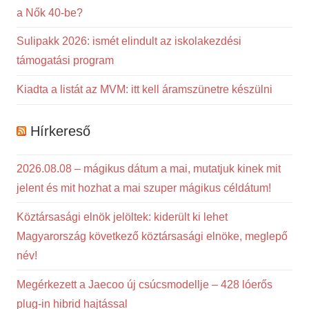
a Nők 40-be?
Sulipakk 2026: ismét elindult az iskolakezdési
támogatási program
Kiadta a listát az MVM: itt kell áramszünetre készülni
Hírkereső
2026.08.08 – mágikus dátum a mai, mutatjuk kinek mit
jelent és mit hozhat a mai szuper mágikus céldátum!
Köztársasági elnök jelöltek: kiderült ki lehet
Magyarország következő köztársasági elnöke, meglepő
név!
Megérkezett a Jaecoo új csúcsmodellje – 428 lóerős
plug-in hibrid hajtással