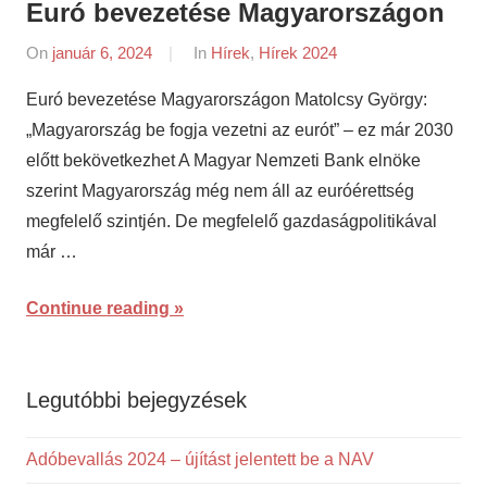
Euró bevezetése Magyarországon
On
január 6, 2024
By
In
Hírek
,
Hírek 2024
napifriss.hu
Euró bevezetése Magyarországon Matolcsy György:
„Magyarország be fogja vezetni az eurót” – ez már 2030
előtt bekövetkezhet A Magyar Nemzeti Bank elnöke
szerint Magyarország még nem áll az euróérettség
megfelelő szintjén. De megfelelő gazdaságpolitikával
már …
Continue reading
Legutóbbi bejegyzések
Adóbevallás 2024 – újítást jelentett be a NAV