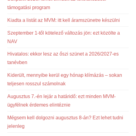
támogatási program
Kiadta a listát az MVM: itt kell áramszünetre készülni
Szeptember 1-től kötelező változás jön: ezt közölte a
NAV
Hivatalos: ekkor lesz az őszi szünet a 2026/2027-es
tanévben
Kiderült, mennyibe kerül egy hónap klímázás – sokan
teljesen rosszul számolnak
Augusztus 7.-én lejár a határidő: ezt minden MVM-
ügyfélnek érdemes elintéznie
Mégsem kell dolgozni augusztus 8-án? Ezt lehet tudni
jelenleg