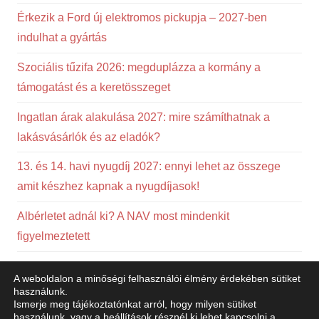
Érkezik a Ford új elektromos pickupja – 2027-ben
indulhat a gyártás
Szociális tűzifa 2026: megduplázza a kormány a
támogatást és a keretösszeget
Ingatlan árak alakulása 2027: mire számíthatnak a
lakásvásárlók és az eladók?
13. és 14. havi nyugdíj 2027: ennyi lehet az összege
amit készhez kapnak a nyugdíjasok!
Albérletet adnál ki? A NAV most mindenkit
figyelmeztetett
Jó hír az autósoknak: csütörtöktől olcsóbb lehet a
A weboldalon a minőségi felhasználói élmény érdekében sütiket
tankolás
használunk.
Ismerje meg tájékoztatónkat arról, hogy milyen sütiket
használunk, vagy a
beállítások
résznél ki lehet kapcsolni a