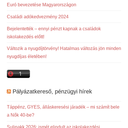
Euró bevezetése Magyarországon
Családi adókedvezmény 2024
Bejelentették – ennyi pénzt kapnak a családok
iskolakezdés előtt!
Változik a nyugdíjtörvény! Hatalmas változás jön minden
nyugdíjas életében!
Pályázatkereső, pénzügyi hírek
Táppénz, GYES, álláskeresési járadék – mi számít bele
a Nők 40-be?
Sulipakk 2026: ismét elindult az iskolakezdési